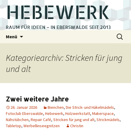
HEBEWERK
RAUM FÜR IDEEN – IN EBERSWALDE SEIT 2013
Zum
Suchen
Menü
Inhalt
nach:
springen
Kategoriearchiv: Stricken für jung
und alt
Zwei weitere Jahre
26. Januar 2026
Bienchen
,
Die Strick- und Häkelmädels
,
Fotoclub Eberswalde
,
Hebewerk
,
Holzwerkstatt
,
Makerspace
,
Nähstübchen
,
Repair Café
,
Stricken für jung und alt
,
Strickmädels
,
Tabletop
,
Werbellinseegnitzen
Christin