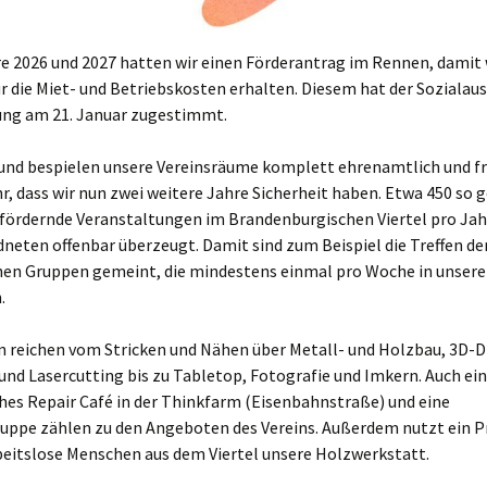
re 2026 und 2027 hatten wir einen Förderantrag im Rennen, damit 
r die Miet- und Betriebskosten erhalten. Diesem hat der Sozialaus
zung am 21. Januar zugestimmt.
 und bespielen unsere Vereinsräume komplett ehrenamtlich und f
r, dass wir nun zwei weitere Jahre Sicherheit haben. Etwa 450 so
fördernde Veranstaltungen im Brandenburgischen Viertel pro Jah
neten offenbar überzeugt. Damit sind zum Beispiel die Treffen der
nen Gruppen gemeint, die mindestens einmal pro Woche in unse
.
n reichen vom Stricken und Nähen über Metall- und Holzbau, 3D-D
und Lasercutting bis zu Tabletop, Fotografie und Imkern. Auch ein
hes Repair Café in der Thinkfarm (Eisenbahnstraße) und eine
uppe zählen zu den Angeboten des Vereins. Außerdem nutzt ein Pr
beitslose Menschen aus dem Viertel unsere Holzwerkstatt.