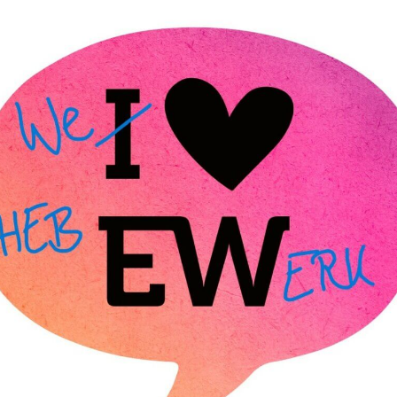
ppe)
0 uhr
g und alt
4 uhr
itzen