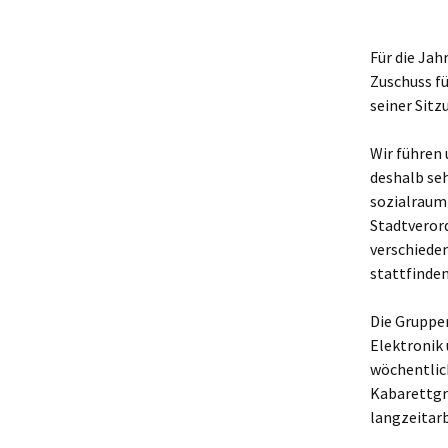
Für die Jah
Zuschuss fü
seiner Sit
Wir führen
deshalb seh
sozialraum
Stadtverord
verschiede
stattfinden
Die Gruppe
Elektronik 
wöchentlic
Kabarettgr
langzeitar