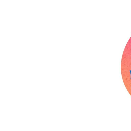
Makerspace
Nähstübchen
Repair Café
Die Strick- und
Häkelmädels
(Mittwochsgru
Strickmädels
(Donnerstags 1
Gruppe)
Stricken für jun
(Donnerstags 1
Gruppe)
Tabletop
Werbellinseegn