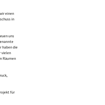
wir einen
schuss in
reuen uns
 genannte
r haben die
 vielen
ren Räumen
ruck,
ojekt für