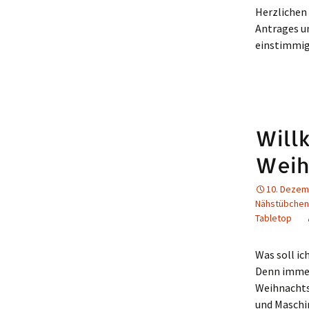
Herzlichen 
Antrages un
einstimmig
Will
Weih
10. Dezem
Nähstübchen
Tabletop
Was soll ic
Denn immer
Weihnachtsw
und Maschin