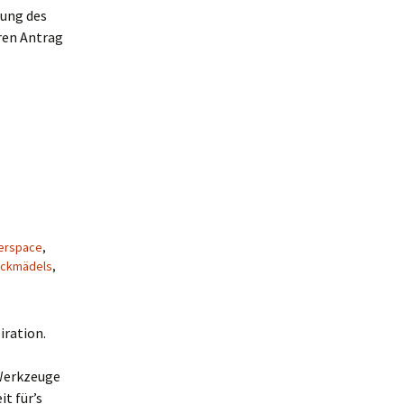
lung des
ren Antrag
erspace
,
ickmädels
,
iration.
 Werkzeuge
t für’s