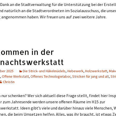
Dank an die Stadtverwaltung für die Unterstützung bei der Erstel
d natürlich an die Stadtverordneten im Sozialausschuss, die unse
 angenommen haben. Wir freuen uns auf zwei weitere Jahre.
kommen in der
nachtswerkstatt
ber 2025
Die Strick- und Häkelmädels
,
Hebewerk
,
Holzwerkstatt
,
Mak
,
Offene Werkstatt
,
Offenes Technologielabor
,
Stricken für jung und alt
,
Str
Christin
h nur schenken? Wer sich aktuell diese Frage stellt, findet hier Insp
 zum Jahresende werden unsere offenen Räume im H15 zur
erkstatt. Ideen gibt’s viele und darüber hinaus viele Menschen,
en, die beim Umsetzen helfen. Alles, was ihr braucht, ist etwas Zei