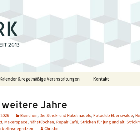
RK
EIT 2013
Kalender & regelmäßige Veranstaltungen
Kontakt
e
 weitere Jahre
walde
 2026
Bienchen
,
Die Strick- und Häkelmädels
,
Fotoclub Eberswalde
,
H
tt
,
Makerspace
,
Nähstübchen
,
Repair Café
,
Stricken für jung und alt
,
Strick
rbellinseegnitzen
Christin
swalde