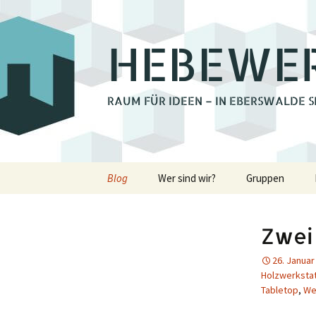
HEBEWE
RAUM FÜR IDEEN – IN EBERSWALDE S
Zum
Blog
Wer sind wir?
Gruppen
Inhalt
springen
Bienchengrupp
Zwei
Fotoclub Ebers
26. Januar
Holzwerkstatt
Holzwerksta
Tabletop
,
We
Lastenrad Eber