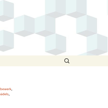
Suchen
nach:
ebewerk
,
mädels
,