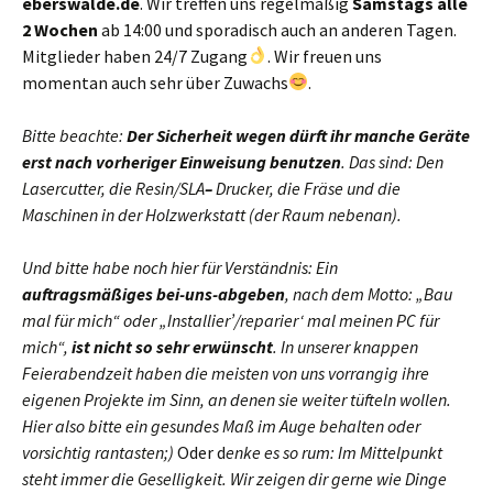
eberswalde.de
. Wir treffen uns regelmäßig
Samstags alle
2 Wochen
ab 14:00 und sporadisch auch an anderen Tagen.
Mitglieder haben 24/7 Zugang
. Wir freuen uns
momentan auch sehr über Zuwachs
.
Bitte beachte:
Der Sicherheit wegen
dürft ihr manche Geräte
erst nach vorheriger Einweisung benutzen
. Das sind: Den
Lasercutter, die Resin/SLA
–
Drucker, die Fräse und die
Maschinen in der Holzwerkstatt (der Raum nebenan).
Und bitte habe noch hier für Verständnis: Ein
auftragsmäßiges
bei-uns-abgeben
, nach dem Motto: „Bau
mal für mich“ oder „Installier’/reparier‘ mal meinen PC für
mich“,
ist nicht so sehr erwünscht
. In unserer knappen
Feierabendzeit haben die meisten von uns vorrangig ihre
eigenen Projekte im Sinn, an denen sie weiter tüfteln wollen.
Hier also bitte ein gesundes Maß im Auge behalten oder
vorsichtig rantasten;)
Oder d
enke es so rum: Im Mittelpunkt
steht immer die Geselligkeit. Wir zeigen dir gerne wie Dinge