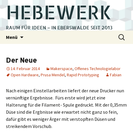
HEBEWERK
RAUM FÜR IDEEN – IN EBERSWALDE SEIT 2013
Zum
Suchen
Menü
Inhalt
nach:
springen
Der Neue
14. Februar 2014
Makerspace
,
Offenes Technologielabor
Open Hardware
,
Prusa Mendel
,
Rapid Prototyping
Fabian
Nach einigen Einstellarbeiten liefert der neue Drucker nun
vernünftige Ergebnisse. Fürs erste wird jetzt eine
Halterung für die Filament- Spule gedruckt. Mit der 0,35mm
Düse sind die Ergbnisse wie erwartet nicht ganz so fein,
dafür gibt es weniger Ärger mit verstopften Düsen und
streikendem Vorschub.