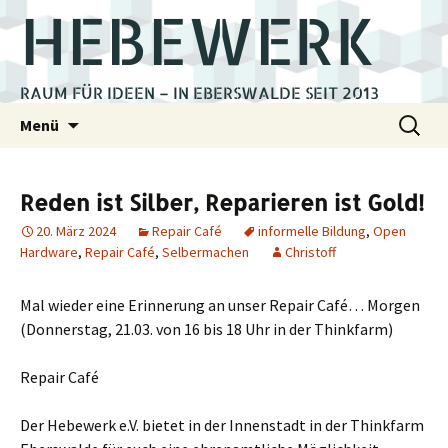
HEBEWERK
RAUM FÜR IDEEN – IN EBERSWALDE SEIT 2013
Zum
Suchen
Menü
Inhalt
nach:
springen
Reden ist Silber, Reparieren ist Gold!
20. März 2024
Repair Café
informelle Bildung
,
Open
Hardware
,
Repair Café
,
Selbermachen
Christoff
Mal wieder eine Erinnerung an unser Repair Café… Morgen
(Donnerstag, 21.03. von 16 bis 18 Uhr in der Thinkfarm)
Repair Café
Der Hebewerk e.V. bietet in der Innenstadt in der Thinkfarm