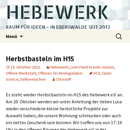
HEBEWERK
RAUM FÜR IDEEN – IN EBERSWALDE SEIT 2013
Zum
Suchen
Menü
Inhalt
nach:
springen
Herbstbasteln im H15
19. Oktober 2022
Hebewerk
,
Leerstand kreativ nutzen
,
Offene Werkstatt
,
Offenes Technologielabor
H15
,
Open
Source
,
Selbermachen
Christoff
Es steht wieder Herbstbasteln im H15 des Hebewerk e.V. an.
Am 20. Oktober werden wir unter Anleitung der lieben Luca
wieder verschiedene kleine herbstliche Projekte zur
Auswahl haben, die unsere Wohnung schmücken oder auch
ein nettes Geschenk sein können. Wir treffen uns von 17-19
Uhr in den offenen Räumen des Hebewerk e.V. in der