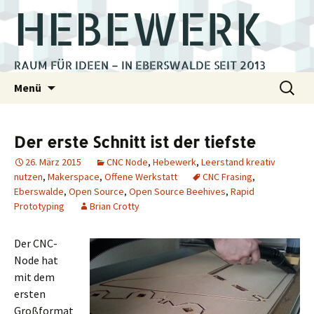
HEBEWERK
RAUM FÜR IDEEN – IN EBERSWALDE SEIT 2013
Zum
Suchen
Menü
Inhalt
nach:
springen
Der erste Schnitt ist der tiefste
26. März 2015
CNC Node
,
Hebewerk
,
Leerstand kreativ
nutzen
,
Makerspace
,
Offene Werkstatt
CNC Frasing
,
Eberswalde
,
Open Source
,
Open Source Beehives
,
Rapid
Prototyping
Brian Crotty
Der CNC-
Node hat
mit dem
ersten
Großformat