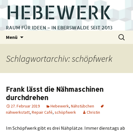
HEBEWERK
RAUM FÜR IDEEN – IN EBERSWALDE SEIT 2013
Zum
Suchen
Menü
Inhalt
nach:
springen
Schlagwortarchiv: schöpfwerk
Frank lässt die Nähmaschinen
durchdrehen
27. Februar 2019
Hebewerk
,
Nähstübchen
nähwerkstatt
,
Repair Café
,
schöpfwerk
Christin
Im Schöpfwerk gibt es drei Nähplätze. Immer dienstags ab