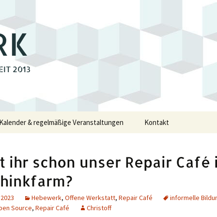
RK
EIT 2013
Kalender & regelmäßige Veranstaltungen
Kontakt
e
 ihr schon unser Repair Café 
walde
Thinkfarm?
 2023
Hebewerk
,
Offene Werkstatt
,
Repair Café
informelle Bildu
pen Source
,
Repair Café
Christoff
swalde