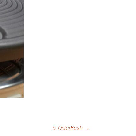
5. OsterBash
→