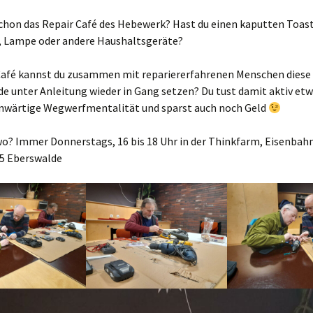
chon das Repair Café des Hebewerk? Hast du einen kaputten Toast
, Lampe oder andere Haushaltsgeräte?
Café kannst du zusammen mit repariererfahrenen Menschen diese
e unter Anleitung wieder in Gang setzen? Du tust damit aktiv et
enwärtige Wegwerfmentalität und sparst auch noch Geld
ppe)
o? Immer Donnerstags, 16 bis 18 Uhr in der Thinkfarm, Eisenbah
25 Eberswalde
0 uhr
g und alt
4 uhr
itzen