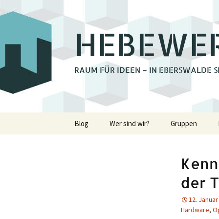
HEBEWE
RAUM FÜR IDEEN – IN EBERSWALDE S
Zum
Blog
Wer sind wir?
Gruppen
Inhalt
springen
Bienchengrupp
Kennt
Fotoclub Ebers
der 
Holzwerkstatt
12. Januar
Hardware
,
O
Lastenrad Eber