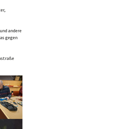
er,
 und andere
was gegen
nstraße