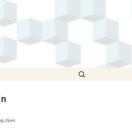
Suchen
nach:
in
ng
,
Open