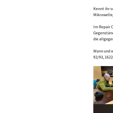
Makerspace
Kennt ihr s
Mikrowelle
Nähstübchen
Im Repair 
Repair Café
Gegenständ
die allgeg
Die Strick- und
Häkelmädels
(Mittwochsgru
Wann und w
92/93, 162
Strickmädels
(Donnerstags 1
Gruppe)
Stricken für jun
(Donnerstags 1
Gruppe)
Tabletop
Werbellinseegn