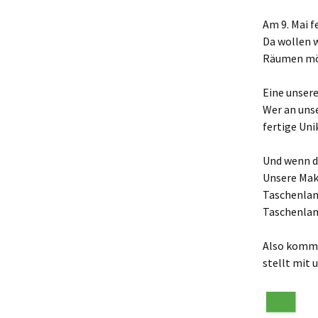
Makerspace
Am 9. Mai f
Da wollen w
Nähstübchen
Räumen mög
Repair Café
Eine unser
Wer an uns
Die Strick- und
fertige Un
Häkelmädels
(Mittwochsgru
Und wenn da
Strickmädels
Unsere Make
(Donnerstags 1
Gruppe)
Taschenlamp
Taschenla
Stricken für jun
(Donnerstags 1
Gruppe)
Also kommt
stellt mit
Tabletop
Werbellinseegn