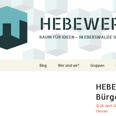
HEBEWE
RAUM FÜR IDEEN – IN EBERSWALDE S
Zum
Blog
Wer sind wir?
Gruppen
Inhalt
springen
Bienchengrupp
HEBE
Fotoclub Ebers
Bürg
Holzwerkstatt
28. April 2
Christin
Lastenrad Eber