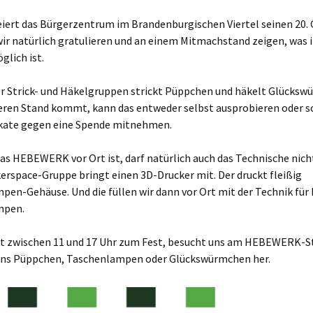
eiert das Bürgerzentrum im Brandenburgischen Viertel seinen 20.
ir natürlich gratulieren und an einem Mitmachstand zeigen, was 
lich ist.
er Strick- und Häkelgruppen strickt Püppchen und häkelt Glücksw
eren Stand kommt, kann das entweder selbst ausprobieren oder 
ikate gegen eine Spende mitnehmen.
ppe)
s HEBEWERK vor Ort ist, darf natürlich auch das Technische nicht
rspace-Gruppe bringt einen 3D-Drucker mit. Der druckt fleißig
0 uhr
en-Gehäuse. Und die füllen wir dann vor Ort mit der Technik für 
mpen.
g und alt
4 uhr
 zwischen 11 und 17 Uhr zum Fest, besucht uns am HEBEWERK-S
 uns Püppchen, Taschenlampen oder Glückswürmchen her.
itzen