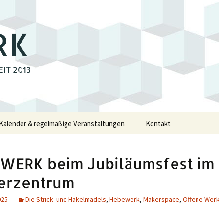
RK
EIT 2013
Kalender & regelmäßige Veranstaltungen
Kontakt
e
WERK beim Jubiläumsfest im
walde
erzentrum
025
Die Strick- und Häkelmädels
,
Hebewerk
,
Makerspace
,
Offene Werk
swalde