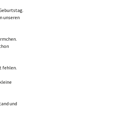
 Geburtstag.
in unseren
ürmchen.
schon
 fehlen.
kleine
tand und