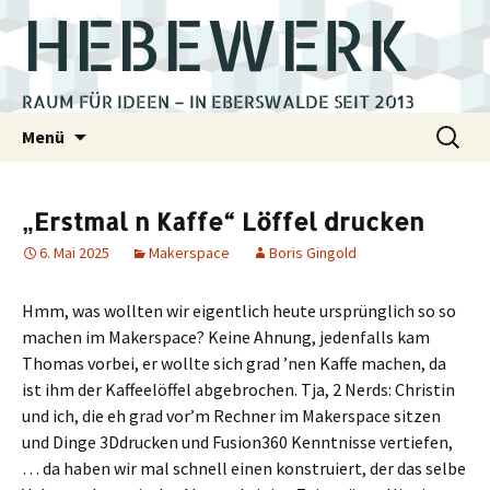
HEBEWERK
RAUM FÜR IDEEN – IN EBERSWALDE SEIT 2013
Zum
Suchen
Menü
Inhalt
nach:
springen
„Erstmal n Kaffe“ Löffel drucken
6. Mai 2025
Makerspace
Boris Gingold
Hmm, was wollten wir eigentlich heute ursprünglich so so
machen im Makerspace? Keine Ahnung, jedenfalls kam
Thomas vorbei, er wollte sich grad ’nen Kaffe machen, da
ist ihm der Kaffeelöffel abgebrochen. Tja, 2 Nerds: Christin
und ich, die eh grad vor’m Rechner im Makerspace sitzen
und Dinge 3Ddrucken und Fusion360 Kenntnisse vertiefen,
… da haben wir mal schnell einen konstruiert, der das selbe