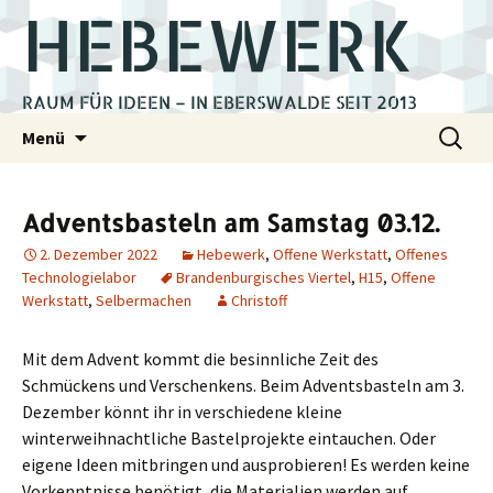
HEBEWERK
RAUM FÜR IDEEN – IN EBERSWALDE SEIT 2013
Zum
Suchen
Menü
Inhalt
nach:
springen
Adventsbasteln am Samstag 03.12.
2. Dezember 2022
Hebewerk
,
Offene Werkstatt
,
Offenes
Technologielabor
Brandenburgisches Viertel
,
H15
,
Offene
Werkstatt
,
Selbermachen
Christoff
Mit dem Advent kommt die besinnliche Zeit des
Schmückens und Verschenkens. Beim Adventsbasteln am 3.
Dezember könnt ihr in verschiedene kleine
winterweihnachtliche Bastelprojekte eintauchen. Oder
eigene Ideen mitbringen und ausprobieren! Es werden keine
Vorkenntnisse benötigt, die Materialien werden auf