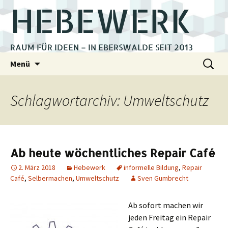
HEBEWERK
RAUM FÜR IDEEN – IN EBERSWALDE SEIT 2013
Zum
Suchen
Menü
Inhalt
nach:
springen
Schlagwortarchiv: Umweltschutz
Ab heute wöchentliches Repair Café
2. März 2018
Hebewerk
informelle Bildung
,
Repair
Café
,
Selbermachen
,
Umweltschutz
Sven Gumbrecht
Ab sofort machen wir
jeden Freitag ein Repair