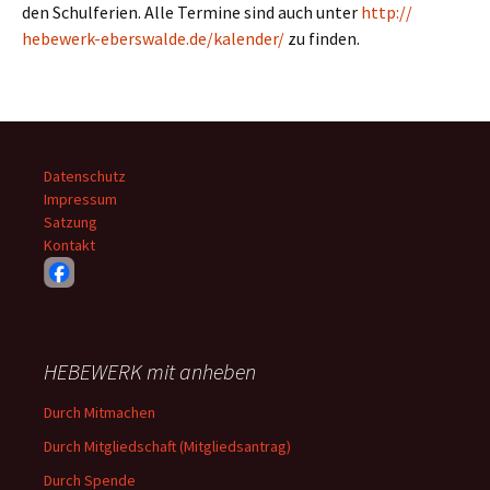
den Schulferien. Alle Termine sind auch unter
http://
hebewerk-eberswalde.de/
kalender/
zu finden.
Datenschutz
Impressum
Satzung
Kontakt
HEBEWERK mit anheben
Durch Mitmachen
Durch Mitgliedschaft (Mitgliedsantrag)
Durch Spende