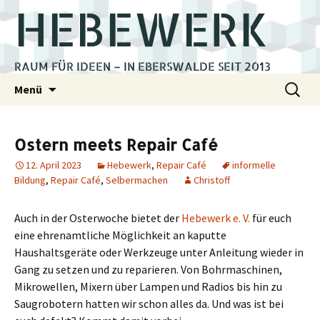
HEBEWERK
RAUM FÜR IDEEN – IN EBERSWALDE SEIT 2013
Zum
Suchen
Menü
Inhalt
nach:
springen
Ostern meets Repair Café
12. April 2023
Hebewerk
,
Repair Café
informelle
Bildung
,
Repair Café
,
Selbermachen
Christoff
Auch in der Osterwoche bietet der
Hebewerk e. V.
für euch
eine ehrenamtliche Möglichkeit an kaputte
Haushaltsgeräte oder Werkzeuge unter Anleitung wieder in
Gang zu setzen und zu reparieren. Von Bohrmaschinen,
Mikrowellen, Mixern über Lampen und Radios bis hin zu
Saugrobotern hatten wir schon alles da. Und was ist bei