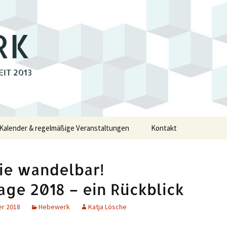
RK
EIT 2013
Kalender & regelmäßige Veranstaltungen
Kontakt
e
ie wandelbar!
walde
age 2018 – ein Rückblick
er 2018
Hebewerk
Katja Lösche
swalde