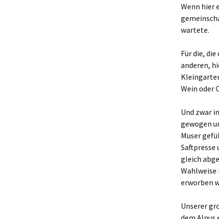
Wenn hier e
Makerspace
gemeinscha
wartete.
Nähstübchen
Für die, di
Repair Café
anderen, hi
Kleingarten
Die Strick- und
Häkelmädels
Wein oder C
(Mittwochsgru
Und zwar in
Strickmädels
gewogen un
(Donnerstags 1
Gruppe)
Muser gefül
Saftpresse
Stricken für jun
gleich abge
(Donnerstags 1
Gruppe)
Wahlweise i
erworben w
Tabletop
Unserer gro
Werbellinseegn
dem Alnus e