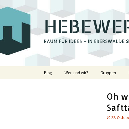
HEBEWE
RAUM FÜR IDEEN – IN EBERSWALDE S
Zum
Blog
Wer sind wir?
Gruppen
Inhalt
springen
Bienchengrupp
Oh w
Fotoclub Ebers
Saftt
Holzwerkstatt
22. Oktob
Lastenrad Eber