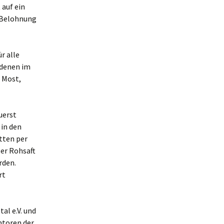
 auf ein
e Belohnung
r alle
 denen im
r Most,
uerst
in den
tten per
er Rohsaft
rden.
rt
al e.V. und
ntoren der