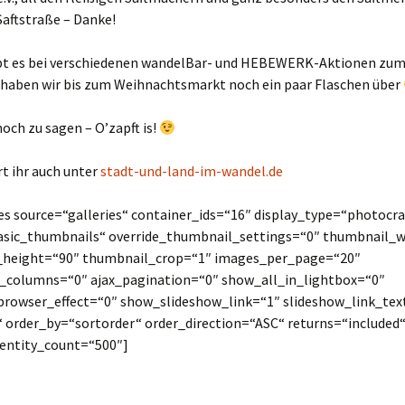
Saftstraße – Danke!
ibt es bei verschiedenen wandelBar- und HEBEWERK-Aktionen zum
t haben wir bis zum Weihnachtsmarkt noch ein paar Flaschen über
noch zu sagen – O’zapft is!
t ihr auch unter
stadt-und-land-im-wandel.de
s source=“galleries“ container_ids=“16″ display_type=“photocra
sic_thumbnails“ override_thumbnail_settings=“0″ thumbnail_w
_height=“90″ thumbnail_crop=“1″ images_per_page=“20″
columns=“0″ ajax_pagination=“0″ show_all_in_lightbox=“0″
rowser_effect=“0″ show_slideshow_link=“1″ slideshow_link_te
“ order_by=“sortorder“ order_direction=“ASC“ returns=“included
ntity_count=“500″]