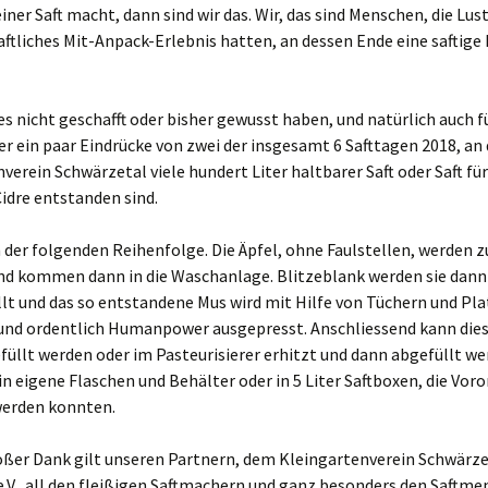
iner Saft macht, dann sind wir das. Wir, das sind Menschen, die Lust
ftliches Mit-Anpack-Erlebnis hatten, an dessen Ende eine saftig
e es nicht geschafft oder bisher gewusst haben, und natürlich auch fü
er ein paar Eindrücke von zwei der insgesamt 6 Safttagen 2018, an
verein Schwärzetal viele hundert Liter haltbarer Saft oder Saft fü
idre entstanden sind.
ppe)
 der folgenden Reihenfolge. Die Äpfel, ohne Faulstellen, werden z
d kommen dann in die Waschanlage. Blitzeblank werden sie dann 
0 uhr
lt und das so entstandene Mus wird mit Hilfe von Tüchern und Pla
 und ordentlich Humanpower ausgepresst. Anschliessend kann dies
g und alt
füllt werden oder im Pasteurisierer erhitzt und dann abgefüllt we
4 uhr
n eigene Flaschen und Behälter oder in 5 Liter Saftboxen, die Voro
erden konnten.
ßer Dank gilt unseren Partnern, dem Kleingartenverein Schwärzet
itzen
.V., all den fleißigen Saftmachern und ganz besonders den Saftme