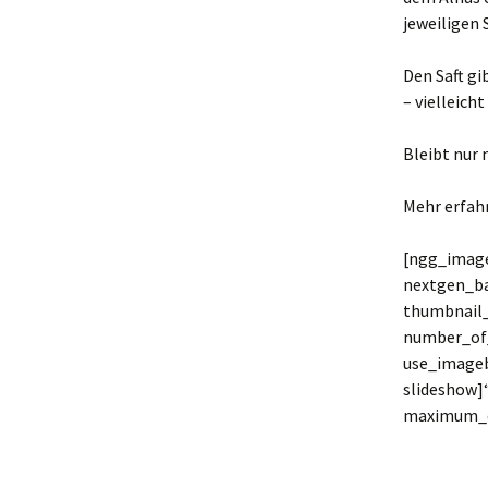
jeweiligen 
Den Saft g
– vielleich
Bleibt nur 
Mehr erfahr
[ngg_image
nextgen_ba
thumbnail
number_of_
use_imageb
slideshow]
maximum_e