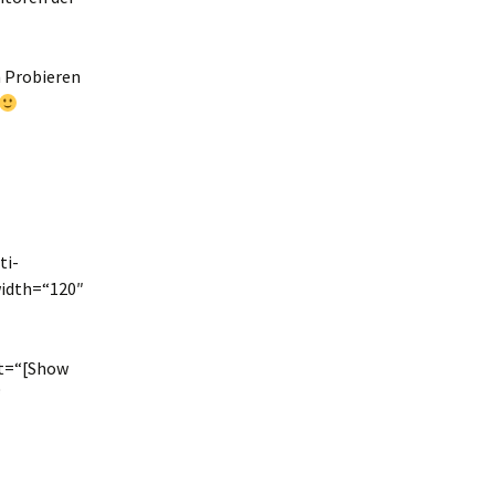
 Probieren
ti-
idth=“120″
xt=“[Show
“