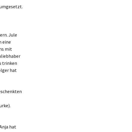
 umgesetzt.
ern. Jule
h eine
ns mit
chliebhaber
u trinken
olger hat
beschenkten
rke).
Anja hat