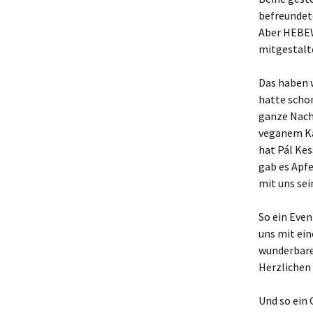
befreundet
Makerspace
Aber HEBEWE
mitgestalt
Nähstübchen
Das haben w
Repair Café
hatte schon
Die Strick- und
ganze Nach
Häkelmädels
veganem Kar
(Mittwochsgru
hat Pál Kes
gab es Apfe
Strickmädels
(Donnerstags 1
mit uns se
Gruppe)
So ein Eve
Stricken für jun
(Donnerstags 1
uns mit ei
Gruppe)
wunderbare
Herzlichen 
Tabletop
Und so ein 
Werbellinseegn