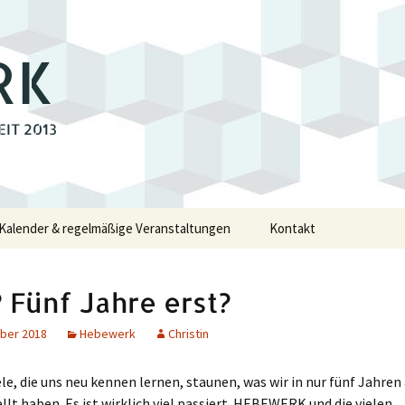
RK
EIT 2013
Kalender & regelmäßige Veranstaltungen
Kontakt
e
 Fünf Jahre erst?
walde
ber 2018
Hebewerk
Christin
iele, die uns neu kennen lernen, staunen, was wir in nur fünf Jahren 
swalde
llt haben. Es ist wirklich viel passiert. HEBEWERK und die vielen