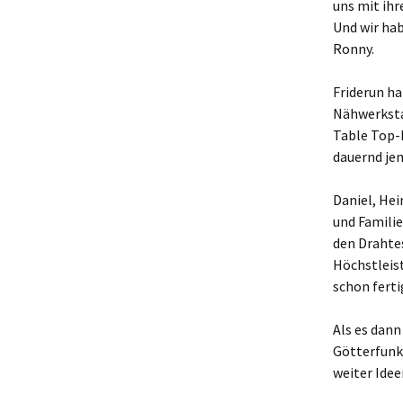
uns mit ihr
Und wir hab
Ronny.
Friderun ha
Nähwerkstat
Table Top-
dauernd jem
Daniel, He
und Familie
den Drahte
Höchstleist
schon ferti
Als es dann
Götterfunke
weiter Idee