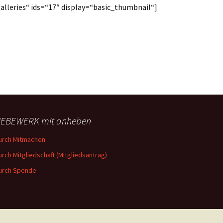
alleries“ ids=“17″ display=“basic_thumbnail“]
EBEWERK mit anheben
urch Mitmachen
urch Mitgliedschaft (Mitgliedsantrag)
urch Spende