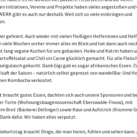
en Initiativen, Vereine und Projekte haben vieles angestoßen und
RK gibt es auch nur deshalb. Weil sich so viele einbringen und
en.
ir gefeiert. Auch wieder mit vielen fleißigen Helferinnen und Helf
 viele Wochen vorher immer alles im Blick und hat dann auch noc
t lang vegane Kuchen für uns gebacken. Heike und Katrin haben u
toffelsalat und Chili sin Carne glücklich gemacht. Für alle Fleis
ppe)
selgulasch gekocht. Dank Gigi gab es sogar afrikanisches Essen. Z
lsaft der Saison – natürlich selbst gepresst von wandelBar. Und H
0 uhr
inen Kombucha verkostet.
nt braucht gutes Essen, dachten sich auch unsere Sponsoren und 
g und alt
4 uhr
ner Torte (Wohnungsbaugenossenschaft Eberswalde-Finow), mit
m Brot (Bäckerei Dellinger) sowie Käse und Aufstrich (Krumme Gu
Dank dafür. Wir haben alles verputzt.
Geburtstag braucht Dinge, die man hören, fühlen und sehen kann. 
itzen