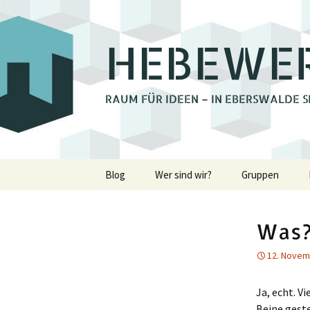
HEBEWE
RAUM FÜR IDEEN – IN EBERSWALDE S
Zum
Blog
Wer sind wir?
Gruppen
Inhalt
springen
Bienchengrupp
Was?
Fotoclub Ebers
12. Novem
Holzwerkstatt
Ja, echt. V
Lastenrad Eber
Beine geste