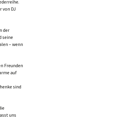
ederreihe.
r von DJ
n der
d seine
alen – wenn
en Freunden
harme auf
chenke sind
die
Lasst uns