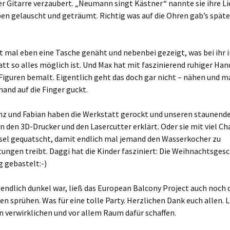
er Gitarre verzaubert. „Neumann singt Kästner“ nannte sie ihre Li
en gelauscht und geträumt. Richtig was auf die Ohren gab’s späte
t mal eben eine Tasche genäht und nebenbei gezeigt, was bei ihr i
t so alles möglich ist. Und Max hat mit faszinierend ruhiger Han
Figuren bemalt. Eigentlich geht das doch gar nicht – nähen und m
and auf die Finger guckt.
inz und Fabian haben die Werkstatt gerockt und unseren staunend
n den 3D-Drucker und den Lasercutter erklärt. Oder sie mit viel C
sel gequatscht, damit endlich mal jemand den Wasserkocher zu
ungen treibt. Daggi hat die Kinder fasziniert: Die Weihnachtsges
g gebastelt:-)
 endlich dunkel war, ließ das European Balcony Project auch noch 
n sprühen. Was für eine tolle Party. Herzlichen Dank euch allen. 
n verwirklichen und vor allem Raum dafür schaffen.