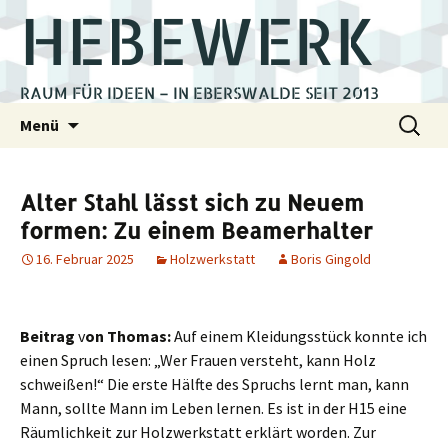
HEBEWERK
RAUM FÜR IDEEN – IN EBERSWALDE SEIT 2013
Zum
Suchen
Menü
Inhalt
nach:
springen
Alter Stahl lässt sich zu Neuem
formen: Zu einem Beamerhalter
16. Februar 2025
Holzwerkstatt
Boris Gingold
Beitrag
v
on Thomas:
Auf einem Kleidungsstück konnte ich
einen Spruch lesen: „Wer Frauen versteht, kann Holz
schweißen!“ Die erste Hälfte des Spruchs lernt man, kann
Mann, sollte Mann im Leben lernen. Es ist in der H15 eine
Räumlichkeit zur Holzwerkstatt erklärt worden. Zur