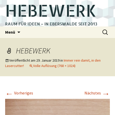
HEBEWERK
RAUM FÜR IDEEN – IN EBERSWALDE SEIT 2013
Zum
Suchen
Menü
Inhalt
nach:
springen
HEBEWERK
Veröffentlicht am
29. Januar 2019
in
Immer rein damit, in den
Lasercutter!
Volle Auflösung (768 × 1024)
←
→
Vorheriges
Nächstes