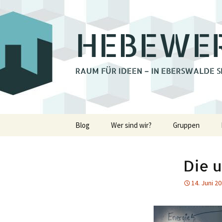
HEBEWE
RAUM FÜR IDEEN – IN EBERSWALDE S
Zum
Blog
Wer sind wir?
Gruppen
Inhalt
springen
Bienchengrupp
Die 
Fotoclub Ebers
14. Juni 2
Holzwerkstatt
Lastenrad Eber