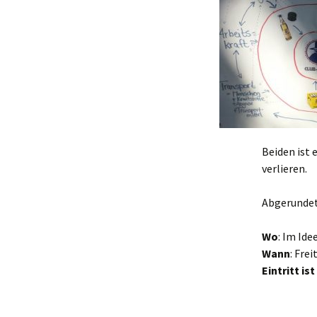
Makerspace
Nähstübchen
Repair Café
Die Strick- und
Häkelmädels
(Mittwochsgru
Beiden ist
verlieren.
Strickmädels
(Donnerstags 1
Gruppe)
Abgerundet 
Stricken für jun
(Donnerstags 1
Wo
: Im Id
Gruppe)
Wann
: Frei
Eintritt is
Tabletop
Werbellinseegn