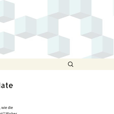
Suchen
nach:
Mate
wie die
mmt? Woher