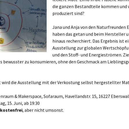
die ganzen Bestandteile kommen und w
produziert sind?
Jana und Anja von den Naturfreunden 
haben das getan und beim Hersteller u
hinaus recherchiert. Das Ergebnis ist e
Ausstellung zur globalen Wertschöpf
und den Stoff- und Energieströmen. Zie
ppe)
 es bewusster zu konsumieren, ohne den Geschmack am Lieblingsg
0 uhr
wird die Ausstellung mit der Verkostung selbst hergestellter Ma
g und alt
4 uhr
eenraum & Makerspace, Sofaraum, Havellandstr. 15, 16227 Eberswa
tag, 15. Juni, ab 19:30
t kostenfrei
, aber nicht umsonst.
itzen