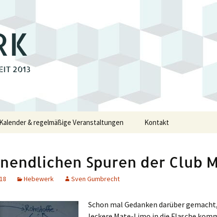
RK
EIT 2013
Kalender & regelmäßige Veranstaltungen
Kontakt
e
unendlichen Spuren der Club 
walde
018
Hebewerk
Sven Gumbrecht
Schon mal Gedanken darüber gemacht, 
swalde
leckere Mate-Limo in die Flasche ko