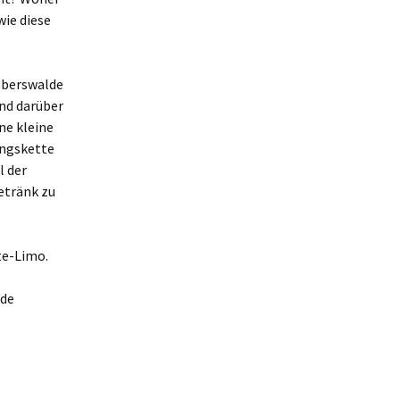
ie diese
Eberswalde
nd darüber
ine kleine
ungskette
l der
etränk zu
te-Limo.
lde