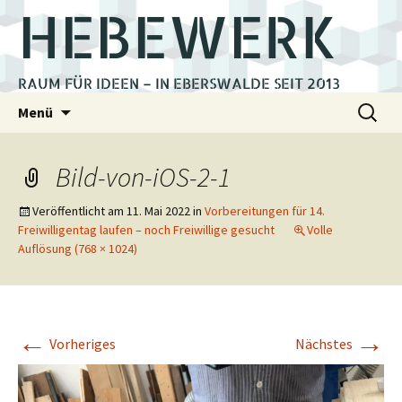
HEBEWERK
RAUM FÜR IDEEN – IN EBERSWALDE SEIT 2013
Zum
Suchen
Menü
Inhalt
nach:
springen
Bild-von-iOS-2-1
Veröffentlicht am
11. Mai 2022
in
Vorbereitungen für 14.
Freiwilligentag laufen – noch Freiwillige gesucht
Volle
Auflösung (768 × 1024)
←
→
Vorheriges
Nächstes