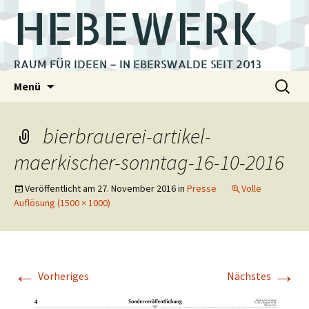
HEBEWERK
RAUM FÜR IDEEN – IN EBERSWALDE SEIT 2013
Zum
Suchen
Menü
Inhalt
nach:
springen
bierbrauerei-artikel-
maerkischer-sonntag-16-10-2016
Veröffentlicht am
27. November 2016
in
Presse
Volle
Auflösung (1500 × 1000)
←
→
Vorheriges
Nächstes