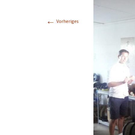
Makerspace
←
Vorheriges
Nähstübchen
Repair Café
Die Strick- und
Häkelmädels
(Mittwochsgru
Strickmädels
(Donnerstags 1
Gruppe)
Stricken für jun
(Donnerstags 1
Gruppe)
Tabletop
Werbellinseegn