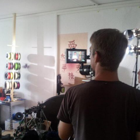
ppe)
0 uhr
g und alt
4 uhr
itzen