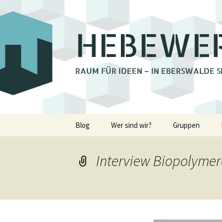
HEBEWE
RAUM FÜR IDEEN – IN EBERSWALDE S
Zum
Blog
Wer sind wir?
Gruppen
Inhalt
springen
Bienchengrupp
Interview Biopolymere
Fotoclub Ebers
Holzwerkstatt
Lastenrad Eber