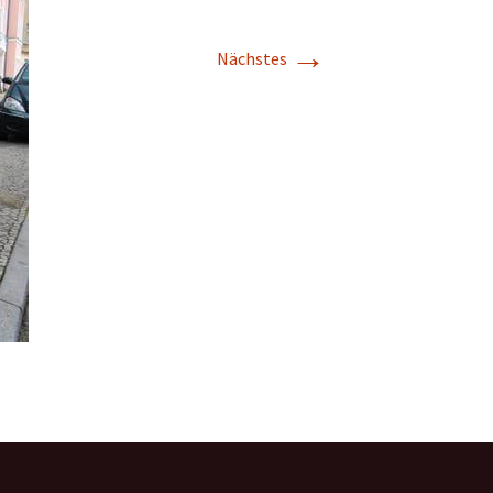
→
Nächstes