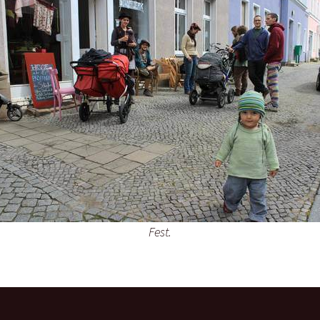
ppe)
0 uhr
g und alt
Fest.
4 uhr
itzen