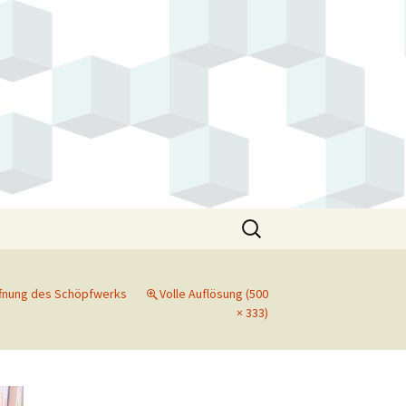
Suchen
nach:
öffnung des Schöpfwerks
Volle Auflösung (500
× 333)