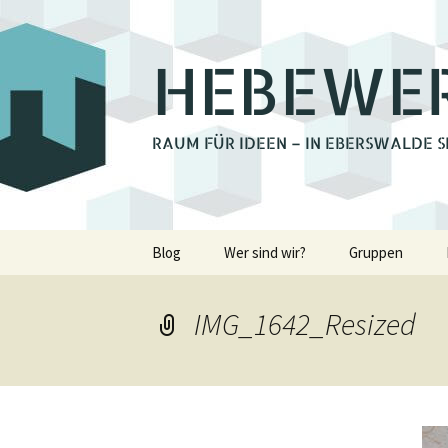
HEBEWE
RAUM FÜR IDEEN – IN EBERSWALDE S
Zum
Blog
Wer sind wir?
Gruppen
Inhalt
springen
Bienchengrupp
IMG_1642_Resized
Fotoclub Ebers
Holzwerkstatt
Lastenrad Eber