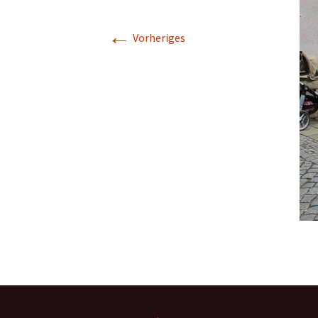
Makerspace
←
Vorheriges
Nähstübchen
Repair Café
Die Strick- und
Häkelmädels
(Mittwochsgru
Strickmädels
(Donnerstags 1
Gruppe)
Stricken für jun
(Donnerstags 1
Gruppe)
Tabletop
Werbellinseegn