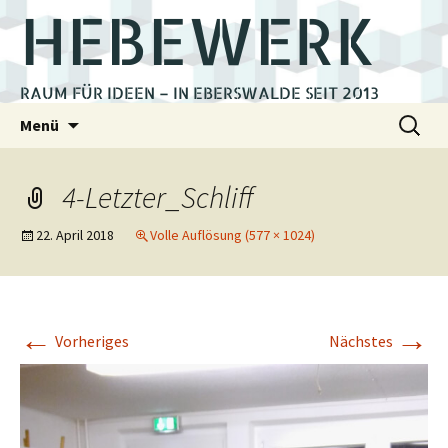
HEBEWERK
RAUM FÜR IDEEN – IN EBERSWALDE SEIT 2013
Zum
Suchen
Menü
Inhalt
nach:
springen
4-Letzter_Schliff
22. April 2018
Volle Auflösung (577 × 1024)
←
→
Vorheriges
Nächstes