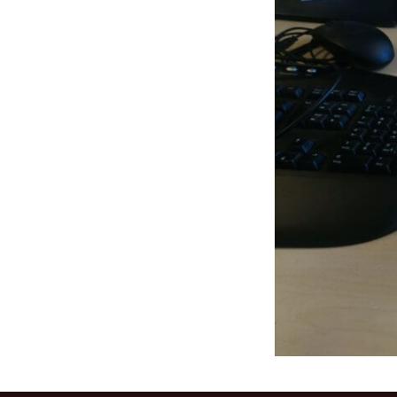
Makerspace
Nähstübchen
Repair Café
Die Strick- und
Häkelmädels
(Mittwochsgru
Strickmädels
(Donnerstags 1
Gruppe)
Stricken für jun
(Donnerstags 1
Gruppe)
Tabletop
Werbellinseegn