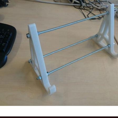
ppe)
0 uhr
g und alt
4 uhr
itzen