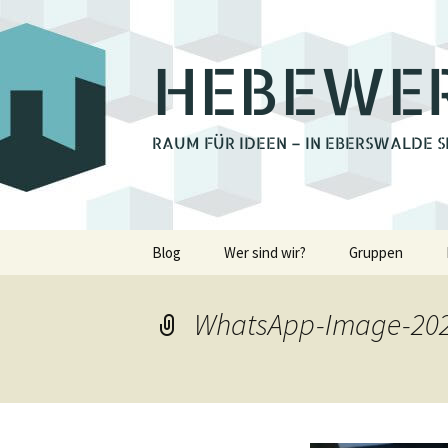
HEBEWE
RAUM FÜR IDEEN – IN EBERSWALDE S
Zum
Blog
Wer sind wir?
Gruppen
Inhalt
springen
Bienchengrupp
WhatsApp-Image-2020
Fotoclub Ebers
Holzwerkstatt
Lastenrad Eber