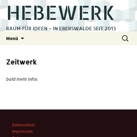
HEBEWERK
RAUM FÜR IDEEN – IN EBERSWALDE SEIT 2013
Zum
Suchen
Menü
Inhalt
nach:
springen
Zeitwerk
bald mehr infos
Datenschutz
Impressum