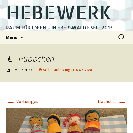
HEBEWERK
RAUM FÜR IDEEN – IN EBERSWALDE SEIT 2013
Zum
Suchen
Menü
Inhalt
nach:
springen
Püppchen
3. März 2025
Volle Auflösung (1024 × 768)
←
→
Vorheriges
Nächstes