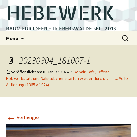
HEBEWERK
RAUM FÜR IDEEN – IN EBERSWALDE SEIT 2013
Zum
Suchen
Menü
Inhalt
nach:
springen
20230804_181007-1
Veröffentlicht am
8. Januar 2024
in
Repair Café, Offene
Holzwerkstatt und Nähstübchen starten wieder durch…
Volle
Auflösung (1365 × 1024)
←
Vorheriges