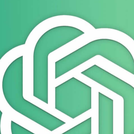
ppe)
0 uhr
g und alt
4 uhr
itzen