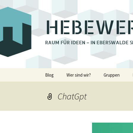
HEBEWE
RAUM FÜR IDEEN – IN EBERSWALDE S
Zum
Blog
Wer sind wir?
Gruppen
Inhalt
springen
Bienchengrupp
ChatGpt
Fotoclub Ebers
Holzwerkstatt
Lastenrad Eber