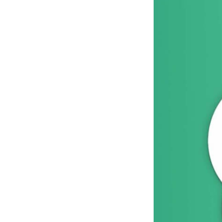
Makerspace
Nähstübchen
Repair Café
Die Strick- und
Häkelmädels
(Mittwochsgru
Strickmädels
(Donnerstags 1
Gruppe)
Stricken für jun
(Donnerstags 1
Gruppe)
Tabletop
Werbellinseegn