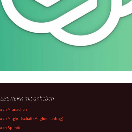
EBEWERK mit anheben
urch Mitmachen
urch Mitgliedschaft (Mitgliedsantrag)
urch Spende