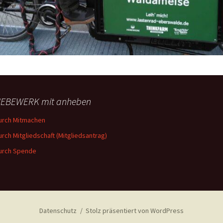
EBEWERK mit anheben
urch Mitmachen
urch Mitgliedschaft (Mitgliedsantrag)
urch Spende
Datenschutz
Stolz präsentiert von WordPress