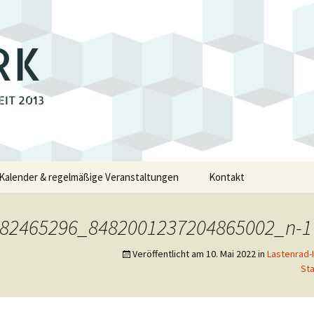
RK
EIT 2013
Kalender & regelmäßige Veranstaltungen
Kontakt
e
82465296_8482001237204865002_n-1
walde
Veröffentlicht am
10. Mai 2022
in
Lastenrad-
St
swalde