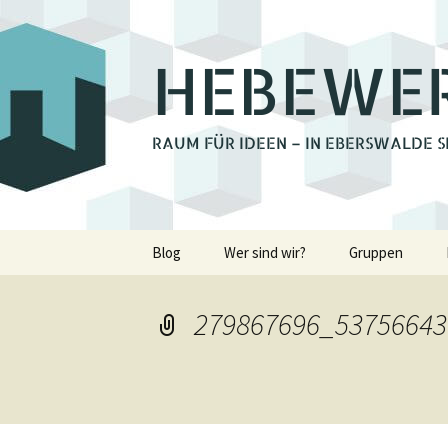
HEBEWE
RAUM FÜR IDEEN – IN EBERSWALDE S
Zum
Blog
Wer sind wir?
Gruppen
Inhalt
springen
Bienchengrupp
279867696_53756643
Fotoclub Ebers
Holzwerkstatt
Lastenrad Eber