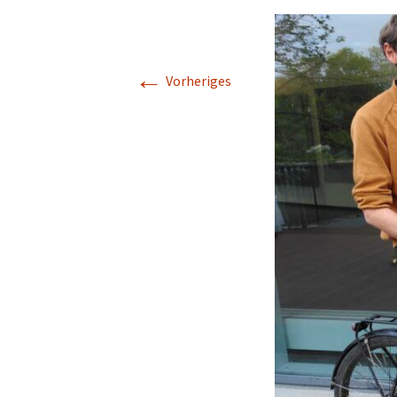
Makerspace
Nähstübchen
←
Vorheriges
Repair Café
Die Strick- und
Häkelmädels
(Mittwochsgru
Strickmädels
(Donnerstags 1
Gruppe)
Stricken für jun
(Donnerstags 1
Gruppe)
Tabletop
Werbellinseegn