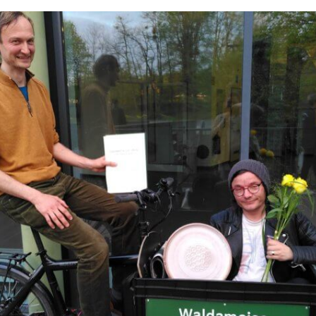
ppe)
0 uhr
g und alt
4 uhr
itzen