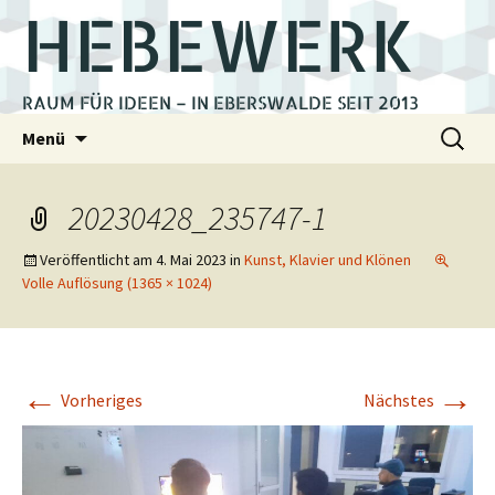
HEBEWERK
RAUM FÜR IDEEN – IN EBERSWALDE SEIT 2013
Zum
Suchen
Menü
Inhalt
nach:
springen
20230428_235747-1
Veröffentlicht am
4. Mai 2023
in
Kunst, Klavier und Klönen
Volle Auflösung (1365 × 1024)
←
→
Vorheriges
Nächstes