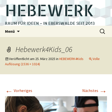
HEBEWERK
RAUM FÜR IDEEN – IN EBERSWALDE SEIT 2013
Zum
Suchen
Menü
Inhalt
nach:
springen
Hebewerk4Kids_06
Veröffentlicht am
25. März 2025
in
HEBEWERK4Kids
Volle
Auflösung (1536 × 1024)
←
→
Vorheriges
Nächstes