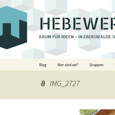
HEBEWE
RAUM FÜR IDEEN – IN EBERSWALDE S
Zum
Blog
Wer sind wir?
Gruppen
Inhalt
springen
Bienchengrupp
IMG_2727
Fotoclub Ebers
Holzwerkstatt
Lastenrad Eber