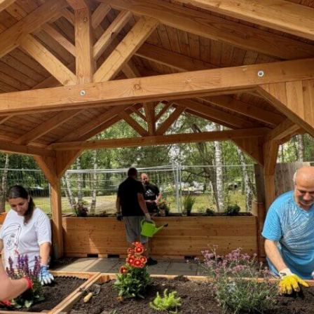
ppe)
0 uhr
g und alt
4 uhr
itzen