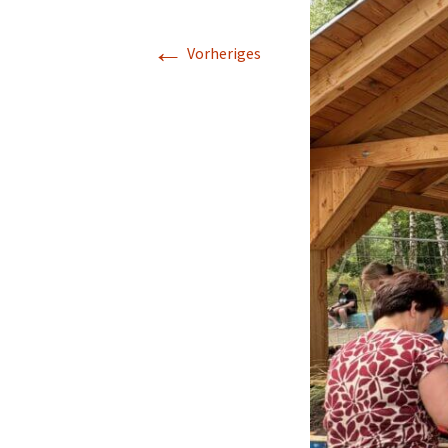
Makerspace
←
Vorheriges
Nähstübchen
Repair Café
Die Strick- und
Häkelmädels
(Mittwochsgru
Strickmädels
(Donnerstags 1
Gruppe)
Stricken für jun
(Donnerstags 1
Gruppe)
Tabletop
Werbellinseegn