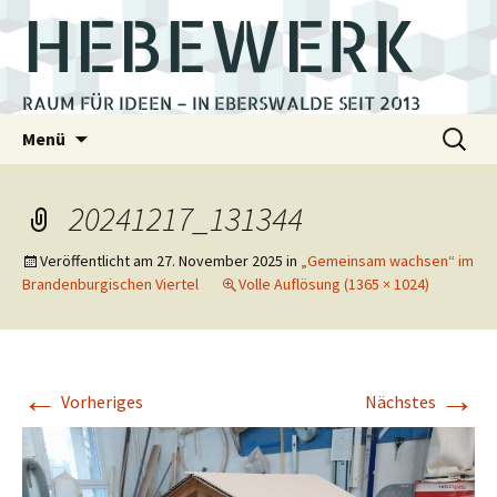
HEBEWERK
RAUM FÜR IDEEN – IN EBERSWALDE SEIT 2013
Zum
Suchen
Menü
Inhalt
nach:
springen
20241217_131344
Veröffentlicht am
27. November 2025
in
„Gemeinsam wachsen“ im
Brandenburgischen Viertel
Volle Auflösung (1365 × 1024)
←
→
Vorheriges
Nächstes