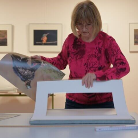
ppe)
0 uhr
g und alt
4 uhr
itzen