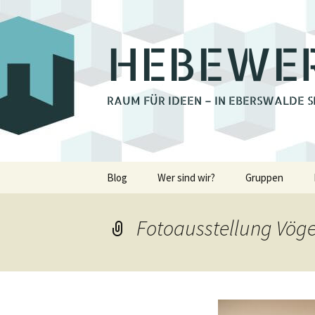
HEBEWE
RAUM FÜR IDEEN – IN EBERSWALDE S
Zum
Blog
Wer sind wir?
Gruppen
Inhalt
springen
Bienchengrupp
Fotoausstellung Vöge
Fotoclub Ebers
Holzwerkstatt
Lastenrad Eber