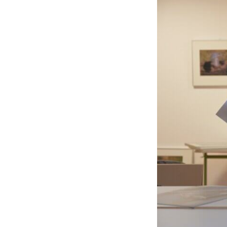
Makerspace
Nähstübchen
Repair Café
Die Strick- und
Häkelmädels
(Mittwochsgru
Strickmädels
(Donnerstags 1
Gruppe)
Stricken für jun
(Donnerstags 1
Gruppe)
Tabletop
Werbellinseegn