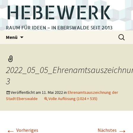
HEBEWERK
RAUM FÜR IDEEN – IN EBERSWALDE SEIT 2013
Zum
Suchen
Menü
Inhalt
nach:
springen
2022_05_05_Ehrenamtsauszeichnu
3
Veröffentlicht am
11. Mai 2022
in
Ehrenamtsauszeichnung der
Stadt Eberswalde
Volle Auflösung (1024 × 535)
←
→
Vorheriges
Nächstes