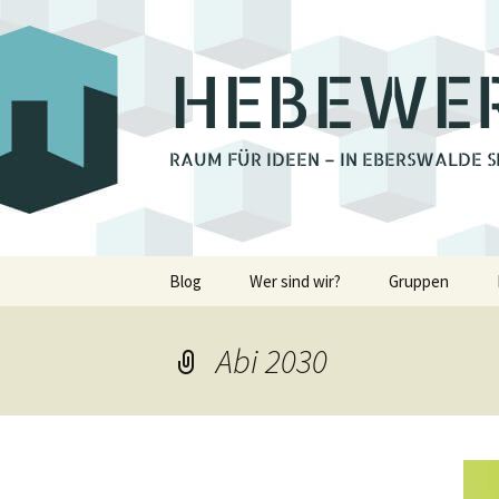
HEBEWE
RAUM FÜR IDEEN – IN EBERSWALDE S
Zum
Blog
Wer sind wir?
Gruppen
Inhalt
springen
Bienchengrupp
Abi 2030
Fotoclub Ebers
Holzwerkstatt
Lastenrad Eber