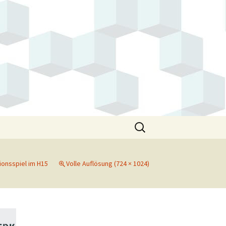
Suchen
nach:
ionsspiel im H15
Volle Auflösung (724 × 1024)