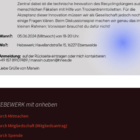
EBEWERK mit anheben
urch Mitmachen
urch Mitgliedschaft (Mitgliedsantrag)
urch Spende