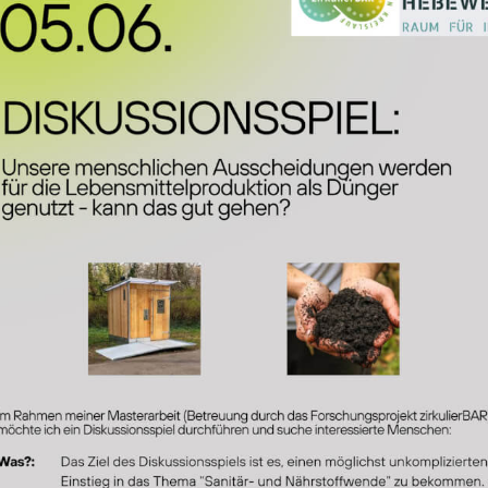
ppe)
0 uhr
g und alt
4 uhr
itzen