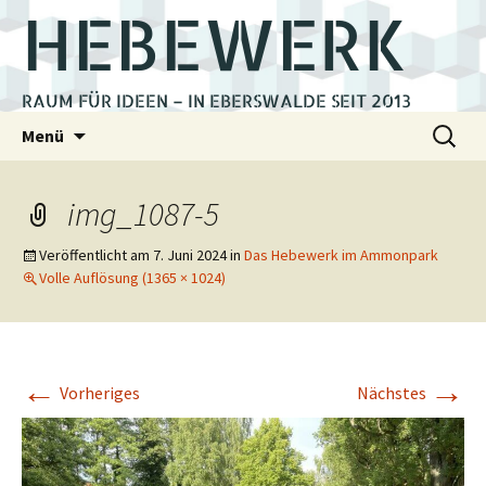
HEBEWERK
RAUM FÜR IDEEN – IN EBERSWALDE SEIT 2013
Zum
Suchen
Menü
Inhalt
nach:
springen
img_1087-5
Veröffentlicht am
7. Juni 2024
in
Das Hebewerk im Ammonpark
Volle Auflösung (1365 × 1024)
←
→
Vorheriges
Nächstes