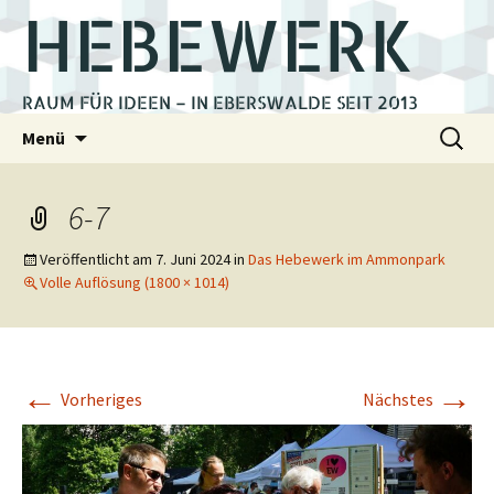
HEBEWERK
RAUM FÜR IDEEN – IN EBERSWALDE SEIT 2013
Zum
Suchen
Menü
Inhalt
nach:
springen
6-7
Veröffentlicht am
7. Juni 2024
in
Das Hebewerk im Ammonpark
Volle Auflösung (1800 × 1014)
←
→
Vorheriges
Nächstes