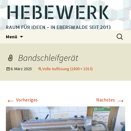
HEBEWERK
RAUM FÜR IDEEN – IN EBERSWALDE SEIT 2013
Zum
Suchen
Menü
Inhalt
nach:
springen
Bandschleifgerät
6. März 2025
Volle Auflösung (1800 × 1013)
←
→
Vorheriges
Nächstes