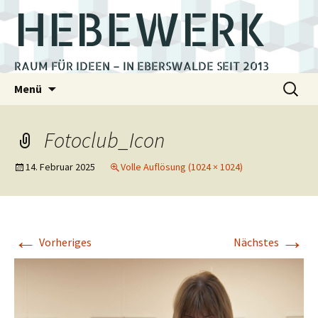
HEBEWERK
RAUM FÜR IDEEN – IN EBERSWALDE SEIT 2013
Zum
Suchen
Menü
Inhalt
nach:
springen
Fotoclub_Icon
14. Februar 2025
Volle Auflösung (1024 × 1024)
←
→
Vorheriges
Nächstes