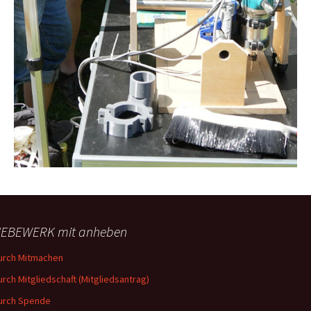
EBEWERK mit anheben
urch Mitmachen
urch Mitgliedschaft (Mitgliedsantrag)
urch Spende