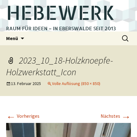
HEBEWERK
RAUM FÜR IDEEN – IN EBERSWALDE SEIT 2013
Zum
Suchen
Menü
Inhalt
nach:
springen
2023_10_18-Holzknoepfe-
Holzwerkstatt_Icon
13. Februar 2025
Volle Auflösung (850 × 850)
←
→
Vorheriges
Nächstes