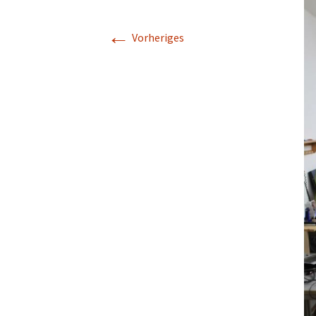
Makerspace
←
Vorheriges
Nähstübchen
Repair Café
Die Strick- und
Häkelmädels
(Mittwochsgru
Strickmädels
(Donnerstags 1
Gruppe)
Stricken für jun
(Donnerstags 1
Gruppe)
Tabletop
Werbellinseegn