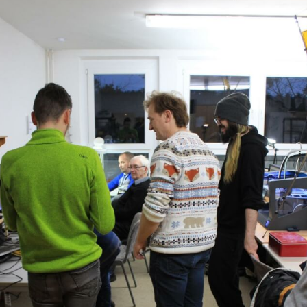
ppe)
0 uhr
g und alt
4 uhr
itzen