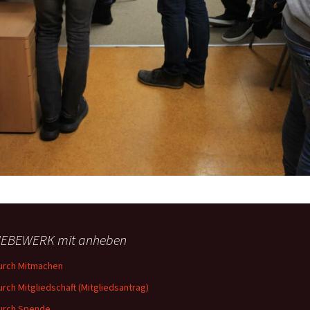
EBEWERK mit anheben
urch Mitmachen
urch Mitgliedschaft (Mitgliedsantrag)
urch Spende