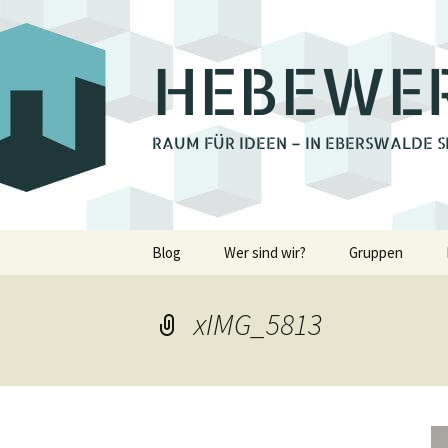
HEBEWE
RAUM FÜR IDEEN – IN EBERSWALDE S
Zum
Blog
Wer sind wir?
Gruppen
Inhalt
springen
Bienchengrupp
xIMG_5813
Fotoclub Ebers
Holzwerkstatt
Lastenrad Eber