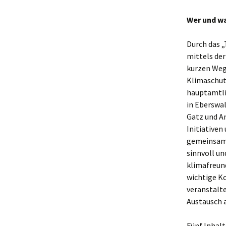
Wer und wa
Durch das „
mittels de
kurzen Weg
Klimaschutz
hauptamtli
in Eberswa
Gatz und A
Initiativen
gemeinsam 
sinnvoll un
klimafreun
wichtige K
veranstalt
Austausch 
Fünf Inhalt