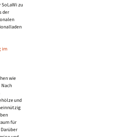
r SoLaWi zu
s der
ionalen
ionalladen
g im
chen wie
. Nach
n
ehölze und
meinnützig
iben
raum für
. Darüber
emüse und