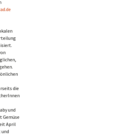
n
ad.de
lokalen
rteilung
siert.
von
glichen,
 gehen.
sönlichen
rseits die
ucherInnen
Gaby und
mit Gemüse
it April
t und