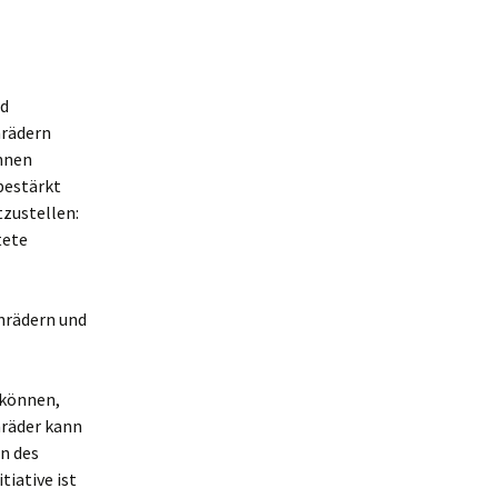
nd
nrädern
innen
bestärkt
tzustellen:
tete
nrädern und
 können,
nräder kann
n des
iative ist