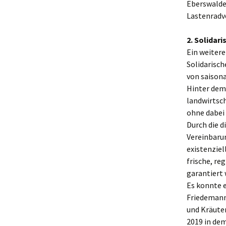
Eberswalde
Lastenradv
2. Solidar
Ein weitere
Solidarisch
von saison
Hinter dem 
landwirtsc
ohne dabei 
Durch die d
Vereinbarun
existenziel
frische, re
garantiert
Es konnte 
Friedemann
und Kräuter
2019 in de