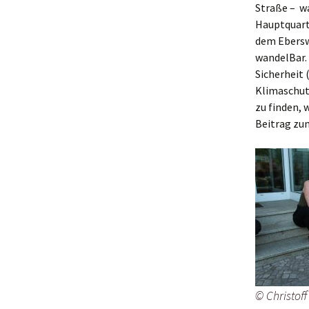
Straße – w
Makerspace
Hauptquart
dem Ebersw
Nähstübchen
wandelBar.
Sicherheit 
Repair Café
Klimaschut
zu finden, 
Die Strick- und
Beitrag zu
Häkelmädels
(Mittwochsgru
Strickmädels
(Donnerstags 1
Gruppe)
Stricken für jun
(Donnerstags 1
Gruppe)
Tabletop
© Christoff
Werbellinseegn