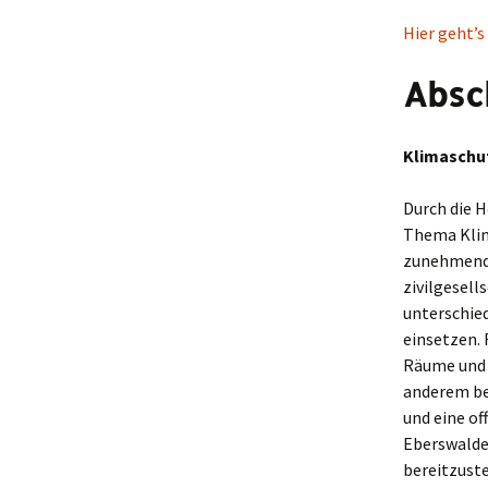
Hier geht’s
Absc
Klimaschut
Durch die 
Thema Klim
zunehmend 
zivilgesell
unterschied
einsetzen. 
Räume und 
anderem be
und eine of
Eberswalde 
bereitzust