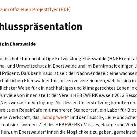
 zum offiziellen Projektflyer (PDF)
hlusspräsentation
z in Eberswalde
Hochschule für nachhaltige Entwicklung Eberswalde (HNEE) entfal
a- und Umweltschutz in Eberswalde und im Barnim seit einigen 
Präsenz. Darüber hinaus ist seit der Nachwendezeit eine wachsen
schaftlichen Eberswalder Initiativen zu verzeichnen, welche sich in
lichster Weise für ein nachhaltiges und klimagerechtes Leben in 
Für viele von ihnen stellt der Verein HEBEWERK e.V. seit 2013 Ress
Netzwerke zur Verfügung. Mit dessen Unterstützung konnten un
reits ein RepairCafé mit mehreren Standorten, ein Labor für Bio
fene Werkstatt, das „
Schöpfwerk
“ und der Tausch-, Leih- und Sche
realisiert werden. Ziel des HEBEWERK e.V. ist es, Räume und Wer
ellen, um Eberswalder*innen die Möglichkeit zu geben, gemeinscha