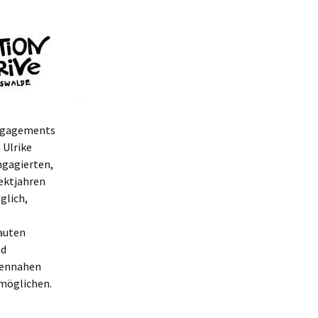
Engagements
 Ulrike
ngagierten,
jektjahren
glich,
auten
nd
nnennahen
möglichen.