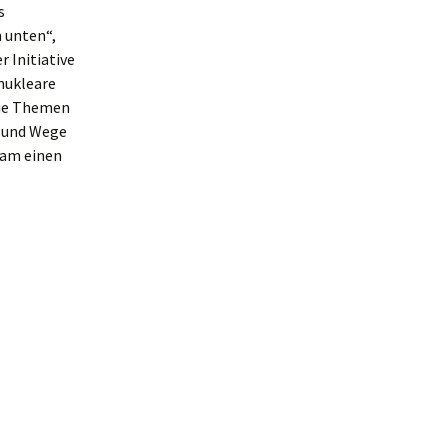
s
 unten“,
 Initiative
nukleare
die Themen
n und Wege
sam einen