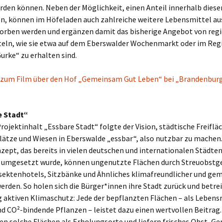
rden können. Neben der Möglichkeit, einen Anteil innerhalb diese
, können im Höfeladen auch zahlreiche weitere Lebensmittel au
orben werden und ergänzen damit das bisherige Angebot von reg
eln, wie sie etwa auf dem Eberswalder Wochenmarkt oder im Reg
rke“ zu erhalten sind.
s zum Film über den Hof „Gemeinsam Gut Leben“ bei „Brandenbur
e Stadt“
Projektinhalt „Essbare Stadt“ folgte der Vision, städtische Freiflä
lätze und Wiesen in Eberswalde „essbar“, also nutzbar zu machen
ept, das bereits in vielen deutschen und internationalen Städte
h umgesetzt wurde, können ungenutzte Flächen durch Streuobstg
sektenhotels, Sitzbänke und Ähnliches klimafreundlicher und ge
erden. So holen sich die Bürger*innen ihre Stadt zurück und betre
g aktiven Klimaschutz: Jede der bepflanzten Flächen – als Lebens
d CO²-bindende Pflanzen – leistet dazu einen wertvollen Beitrag
en solche Flächen als Erholungsorte und liefern frisches Obst, G