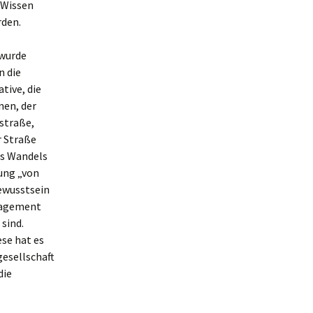
 Wissen
rden.
 wurde
n die
tive, die
nen, der
straße,
r Straße
es Wandels
ung „von
Bewusstsein
ngagement
sind.
iese hat es
gesellschaft
die