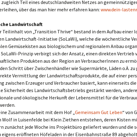
 zugleich Teil eines deutschlandweiten Netzes an gemeinnützige
erleihen, über das man hier mehr erfahren kann:
www.dein-lastenr
ische Landwirtschaft
r Teilinhalt von „Transition Thrive“ bestand in dem Aufbau einer 
en Landwirtschaft-Initiative (SoLaWi), welche die wöchentliche Ve
alen Gemüsekisten aus biologischem und regionalem Anbau organi
SoLaWi-Prinzip verbirgt sich der Ansatz, einen direkten Vertrieb 
haftlichen Produkten aus der Region an VerbraucherInnen zu ermö
den Schritt über Zwischenhändler wie Supermärkte, Läden o.Ä. zu
irekte Vermittlung der Landwirtschaftsprodukte, die auf einer per
g zwischen Erzeuger und Verbraucher basiert, kann einerseits die
le Sicherheit des Landwirtschaftsbetriebs gestärkt werden, andere
gionale und ökologische Herkunft der Lebensmittel für die Verbra
 werden.
eine Zusammenarbeit mit dem Hof „
Gemeinsam Gut Leben
“ von 
 Wolf in Luisenfelde bei Klein Ziethen entstehen, deren Kisten 
n zunächst jede Woche ins Projektbüro geliefert wurden und die se
m eigens eröffneten Höfeladen in der Eisenbahnstraße 89 abgehol