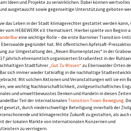
am Ideen und Projekte zu verwirklichen. Dabei können wertvolles
 und ausgetauscht sowie gegenseitige Unterstützung geboten we
wie das Leben in der Stadt klimagerechter gestaltet werden kann,
er vom HEBEWERK e.V. thematisiert. Hierbei spielte von Beginn a
andelBar
eine wichtige Rolle – die erste Barnimer Transition-Initia
n Eberswalde gegründet hat. Mit öffentlichen Apfelsaft-Pressaktio
ung zur Umgestaltung des „Neuen Blumenplatzes“ in der Grabow
17 jährlich ehrenamtlich organisierten Straßenfest in der Ruhlae
achhaltigen Stadtführer
„Gut Zu Wissen“
zu Eberswalder Orten d
ar sich immer wieder tatkräftig in die nachhaltige Stadtentwickl
ebracht. Mit solchen Aktionen und Veranstaltungen will sie ein 
fen, wie wichtig Nachbarschaftlichkeit, zivilgesellschaftliches E
onales und umweltbewusstes Denken und Handeln in diesen Zeiten 
andelBar Teil der internationalen
Transition Town-Bewegung
. D
el gesetzt, durch niederschwellige Beteiligung innerhalb der Zivil
rcenschonende und klimagerechte Zukunft zu gestalten, als auch 
it der lokalen Märkte von internationalen Konzernen und
tleistern zu verringern.