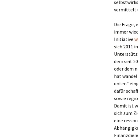
selbstwirks
vermittelt
Die Frage, 
immer wied
Initiative
w
sich 2011 i
Unterstütz
dem seit 20
oder dem n
hat wandelB
unten“ eing
dafür schaf
sowie regi
Damit ist w
sich zum Zi
eine ressou
Abhängigke
Finanzdiens