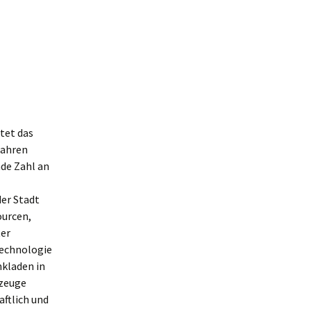
tet das
Jahren
de Zahl an
der Stadt
ourcen,
ter
technologie
nkladen in
kzeuge
ftlich und