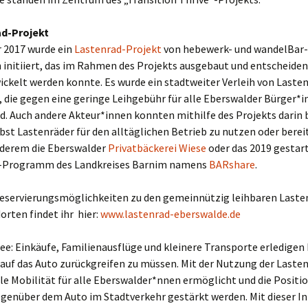
ad-Projekt
r 2017 wurde ein
Lastenrad-Projekt
von hebewerk- und wandelBar-
 initiiert, das im Rahmen des Projekts ausgebaut und entscheide
ckelt werden konnte. Es wurde ein stadtweiter Verleih von Laste
, die gegen eine geringe Leihgebühr für alle Eberswalder Bürger*
d. Auch andere Akteur*innen konnten mithilfe des Projekts darin 
bst Lastenräder für den alltäglichen Betrieb zu nutzen oder berei
nderem die Eberswalder
Privatbäckerei Wiese
oder das 2019 gestar
-Programm des Landkreises Barnim namens
BARshare
.
Reservierungsmöglichkeiten zu den gemeinnützig leihbaren Laste
orten findet ihr hier:
www.lastenrad-eberswalde.de
ee: Einkäufe, Familienausflüge und kleinere Transporte erledigen
auf das Auto zurückgreifen zu müssen. Mit der Nutzung der Laste
e Mobilität für alle Eberswalder*nnen ermöglicht und die Positio
genüber dem Auto im Stadtverkehr gestärkt werden. Mit dieser Init