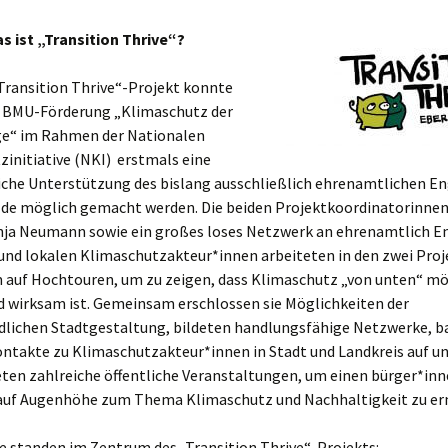
s ist „Transition Thrive“?
Transition Thrive“-Projekt konnte
r BMU-Förderung „Klimaschutz der
e“ im Rahmen der Nationalen
initiative (NKI) erstmals eine
che Unterstützung des bislang ausschließlich ehrenamtlichen 
lde möglich gemacht werden. Die beiden Projektkoordinatorinnen
nja Neumann sowie ein großes loses Netzwerk an ehrenamtlich E
 und lokalen Klimaschutzakteur*innen arbeiteten in den zwei Pro
auf Hochtouren, um zu zeigen, dass Klimaschutz „von unten“ mö
d wirksam ist. Gemeinsam erschlossen sie Möglichkeiten der
dlichen Stadtgestaltung, bildeten handlungsfähige Netzwerke, b
ontakte zu Klimaschutzakteur*innen in Stadt und Landkreis auf u
eten zahlreiche öffentliche Veranstaltungen, um einen bürger*i
auf Augenhöhe zum Thema Klimaschutz und Nachhaltigkeit zu er
e standen im Zentrum des „Transition Thrive“-Projekts: