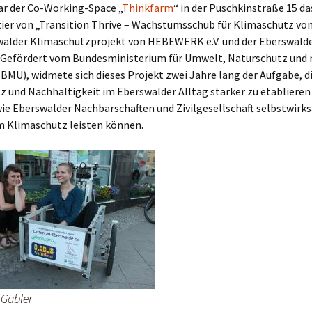
ar der Co-Working-Space „
Thinkfarm
“ in der Puschkinstraße 15 da
ier von „Transition Thrive – Wachstumsschub für Klimaschutz von
alder Klimaschutzprojekt von HEBEWERK e.V. und der Eberswalder
 Gefördert vom Bundesministerium für Umwelt, Naturschutz und 
(BMU), widmete sich dieses Projekt zwei Jahre lang der Aufgabe, 
z und Nachhaltigkeit im Eberswalder Alltag stärker zu etabliere
wie Eberswalder Nachbarschaften und Zivilgesellschaft selbstwirk
m Klimaschutz leisten können.
ppe)
0 uhr
g und alt
4 uhr
 Gäbler
itzen