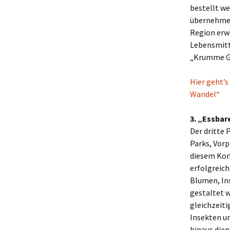
bestellt we
übernehmen
Region erw
Lebensmitt
„Krumme Gu
Hier geht’
Wandel“
3. „Essbar
Der dritte 
Parks, Vorp
diesem Konz
erfolgreic
Blumen, In
gestaltet w
gleichzeiti
Insekten un
hinaus dien