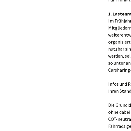
1. Lastenr
Im Frühjah
Mitgliedern
weiterentwi
organisiert
nutzbar sin
werden, sel
so unter a
Carsharing
Infos und 
ihren Stand
Die Grundid
ohne dabei 
CO²-neutral
Fahrrads ge