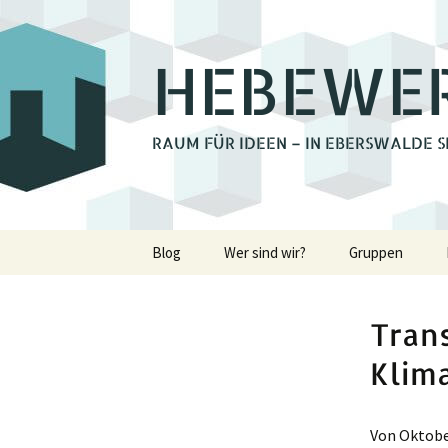
HEBEWE
RAUM FÜR IDEEN – IN EBERSWALDE S
Zum
Blog
Wer sind wir?
Gruppen
Inhalt
springen
Bienchengrupp
Tran
Fotoclub Ebers
Klim
Holzwerkstatt
Lastenrad Eber
Von Oktober