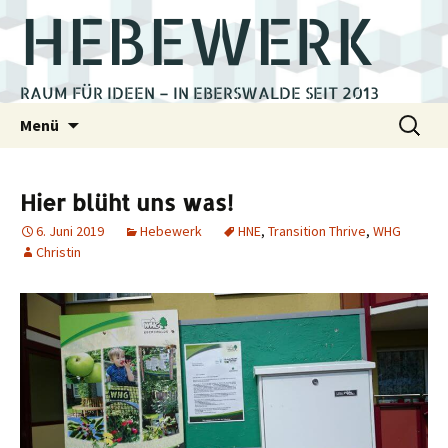
HEBEWERK
RAUM FÜR IDEEN – IN EBERSWALDE SEIT 2013
Zum
Suchen
Menü
Inhalt
nach:
springen
Hier blüht uns was!
6. Juni 2019
Hebewerk
HNE
,
Transition Thrive
,
WHG
Christin